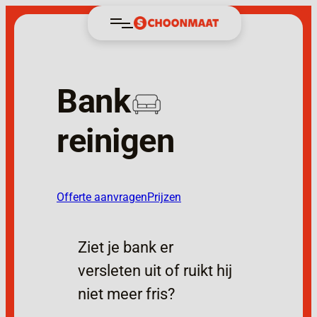
Ga
naar
de
inhoud
Bank
reinigen
Offerte aanvragen
Prijzen
Ziet je bank er
versleten uit of ruikt hij
niet meer fris?