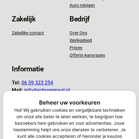
Auto reinigen
Zakelijk
Bedrijf
Zakelijke contact
Over Ons
Werkgebied
Prijzen
Offerte Aanvragen
Informatie
Tel:
06 59 323 254
Mail:
info@schoonmaat.nl
KVK:
96531118
Beheer uw voorkeuren
Hoi! Wij gebruiken cookies en vergelijkbare technieken
om onze site beter te laten werken, te begrijpen hoe
bezoekers hem gebruiken en voor advertenties. Jouw
toestemming helpt ons onze diensten te verbeteren. Je
© 2025 Schoonmaat. Powered by
kunt alle cookies accepteren of hieronder je keuzes