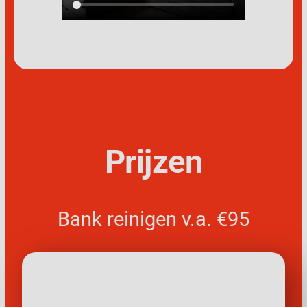
Prijzen
Bank reinigen v.a. €95