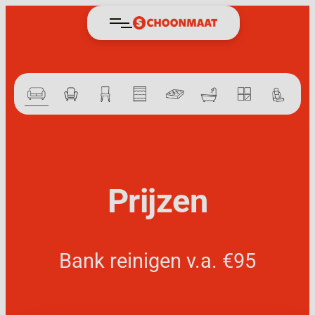
Ga
naar
de
inhoud
Prijzen
Bank reinigen v.a. €95