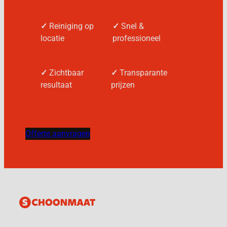
✓
Reiniging op
✓
Snel &
locatie
professioneel
✓
Zichtbaar
✓
Transparante
resultaat
prijzen
Offerte aanvragen